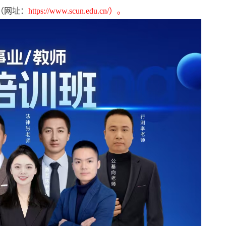
（网址：
https://www.scun.edu.cn/）。