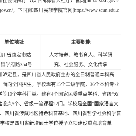
（以下简称省人社厅）官网[http://rst.sc.gov.c
v.cn/，下同]和四川民族学院官网[https://www.scun.edu.c
单位地址
主要职能
四川省康定市姑
人才培养、教书育人、科学研
镇学府路354号
究、社会服务、文化传承
和泸定县，是四川省人民政府主办的全日制普通本科高
面向全国招生。学校现有15个二级学院，36个本科专业
等10个学科门类。建有4个国家民委重点学科、省级“双
设点5个、省级一流课程22门。学校是全国“国家语言文
地、四川省涉藏地区特色科普基地、四川省哲学社会科学普
，学校是四川省新增硕士学位授予立项建设重点培育单