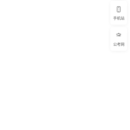
手机站
公考网