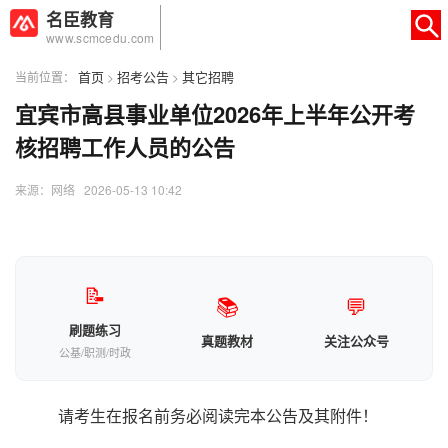
名臣教育
www.scmcedu.com
首页
招考公告
其它招聘
当前位置：
>
>
宜宾市高县事业单位2026年上半年公开考
×
转人工
AI智能助手
核招聘工作人员的公告
AI智能助手
来源：网络 2026-05-13 10:42
您好，我是智能助手易小丽，很高兴为
您服务
常见问题
📝
📚
💬
1.seo如何优化
刷题练习
真题教材
关注公众号
公基/职测/时政
请考生在报名前务必阅读完本公告及其附件！