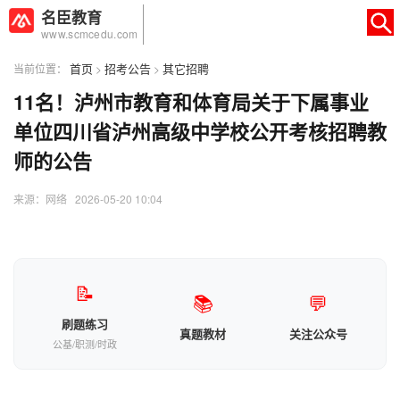
名臣教育
www.scmcedu.com
首页
招考公告
其它招聘
当前位置：
>
>
11名！泸州市教育和体育局关于下属事业
×
转人工
AI智能助手
单位四川省泸州高级中学校公开考核招聘教
师的公告
AI智能助手
您好，我是智能助手易小丽，很高兴为
来源：网络 2026-05-20 10:04
您服务
常见问题
1.seo如何优化
📝
📚
💬
刷题练习
真题教材
关注公众号
公基/职测/时政