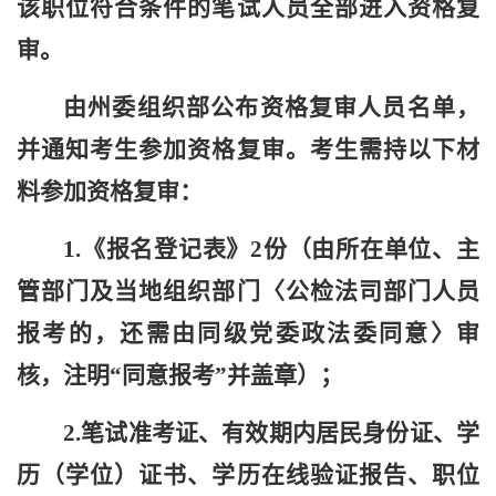
该职位符合条件的笔试人员全部进入资格复
审。
由
州委组织部
公布资格复审人员名单，
并通知考生参加资格复审。考生需持以下材
料参加资格复审：
1.《报名
登记
表》2份
（由
所在单位、主
管部门及当地组织部门
〈
公检法司部门人员
报考的，还需
由
同级党委政法委同意
〉
审
核
，注明“
同意报考
”并盖章）
；
2.
笔试准考证、有效期内居民身份证、
学
历（学位）证书、
学历在线验证报告、职位