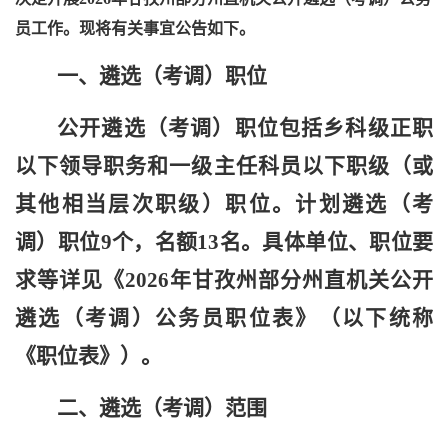
员工作。现将有关事宜公告如下。
一、遴选（考调）职位
公开遴选（考调）职位包括
乡科级正职
以下领导职务和一级主任科员
以下职级（或
其他相当层次职级）职位。
计划遴选（考
调）
职位
9个，
名额
13名
。
具体单位、职位要
求等详见《
202
6
年甘孜州
部分
州直机关公开
遴选（考调）公务员职位表》（
以下统称
《职位表》
）。
二、遴选（考调）范围