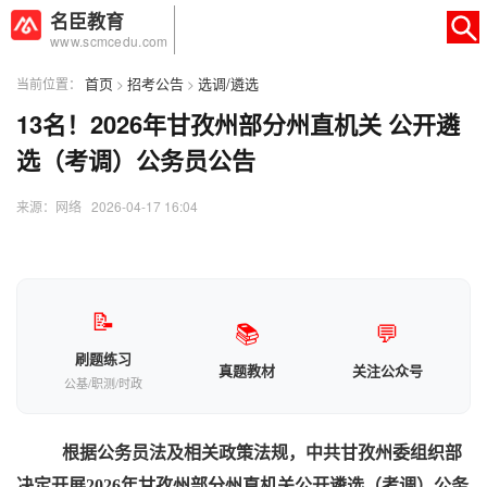
名臣教育
www.scmcedu.com
首页
招考公告
选调/遴选
当前位置：
>
>
13名！2026年甘孜州部分州直机关 公开遴
×
转人工
AI智能助手
选（考调）公务员公告
AI智能助手
来源：网络 2026-04-17 16:04
您好，我是智能助手易小丽，很高兴为
您服务
常见问题
📝
📚
💬
1.seo如何优化
刷题练习
真题教材
关注公众号
公基/职测/时政
根据公务员法及相关政策法规，
中共
甘孜州委组织部
决定开展
202
6
年
甘孜州
部分州直机关公开
遴选（考调）公务