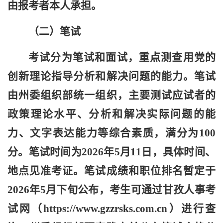
由报考者本人承担。
（
二
）
笔试
考试分为笔试和面试，重点测查用
党的
创新理论指导分析和解决问题的能力。
笔试
由州委组织部统一组织，主要测试应试者的
政策理论水平、分析和解决实际问题的能
力、文字表达能力等综合素质，满分为100
分。笔试时间为
202
6
年
5
月
11
日，具体时间、
地点见准考证。笔试成绩和职位排名暂定于
202
6
年
5
月
下
旬公布，考生可通过甘孜人事考
试网（http
s
:
//
www.
gzzrsks.com.cn）进行查