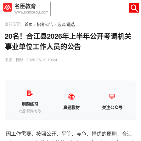
名臣教育
www.scmcedu.com
首页
招考公告
选调/遴选
当前位置：
>
>
20名！合江县2026年上半年公开考调机关
×
转人工
AI智能助手
事业单位工作人员的公告
AI智能助手
来源：网络 2026-05-10 10:24
您好，我是智能助手易小丽，很高兴为
您服务
常见问题
📝
📚
💬
1.seo如何优化
刷题练习
真题教材
关注公众号
公基/职测/时政
因工作需要，按照公开、平等、竞争、择优的原则，合江