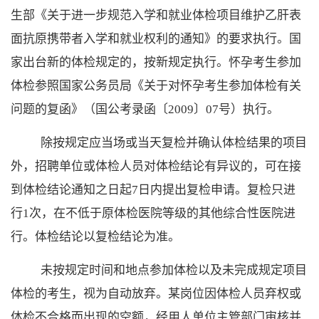
生部《关于进一步规范入学和就业体检项目维护乙肝表
面抗原携带者入学和就业权利的通知》的要求执行。国
家出台新的体检规定的，按新规定执行。怀孕考生参加
体检参照国家公务员局《关于对怀孕考生参加体检有关
问题的复函》（国公考录函〔2009〕07号）执行。
除按规定应当场或当天复检并确认体检结果的项目
外，招聘单位或体检人员对体检结论有异议的，可在接
到体检结论通知之日起
7日内提出复检申请。复检只进
行1次，在
不低于原体检医院等级的其他
综合性医院进
行。体检结论以复检结论为准。
未按规定时间和地点参加体检以及未完成规定项目
体检的考生，视为自动放弃。某岗位因体检人员弃权或
体检不合格而出现的空额，经
用人单位
主管部门审核并