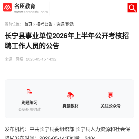
名臣教育
www.scmcedu.com
首页
招考公告
选调/遴选
当前位置：
>
>
长宁县事业单位2026年上半年公开考核招
×
转人工
AI智能助手
聘工作人员的公告
AI智能助手
来源：网络 2026-05-15 14:32
您好，我是智能助手易小丽，很高兴为
您服务
常见问题
📝
📚
💬
1.seo如何优化
刷题练习
真题教材
关注公众号
公基/职测/时政
发布机构：中共长宁县委组织部 长宁县人力资源和社会保
障局发布时间：2026-05-14访问量：2404