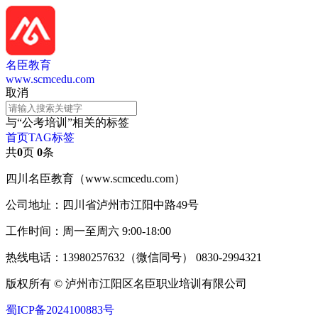
名臣教育
www.scmcedu.com
×
AI智能助手
转人工
取消
与
“公考培训”
AI智能助手
相关的标签
首页
TAG标签
您好，我是智能助手易小丽，很高兴为您服
共
0
页
0
条
务
四川名臣教育（www.scmcedu.com）
常见问题
公司地址：四川省泸州市江阳中路49号
1.seo如何优化
工作时间：周一至周六 9:00-18:00
热线电话：13980257632（微信同号） 0830-2994321
版权所有 © 泸州市江阳区名臣职业培训有限公司
蜀ICP备2024100883号