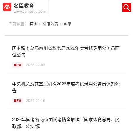
名臣教育
www.scmcedu.com
当前位置：
首页
>
招考公告
>
国考
×
转人工
AI智能助手
国家税务总局四川省税务局2026年度考试录用公务员面
AI智能助手
试公告
您好，我是智能助手易小丽，很高兴为
2026-02-03
NEW
您服务
常见问题
中央机关及其直属机构2026年度考试录用公务员调剂公
告
1.seo如何优化
2026-01-16
NEW
2026年国考各岗位面试考情全解读（国家体育总局、民
政部、公安部）