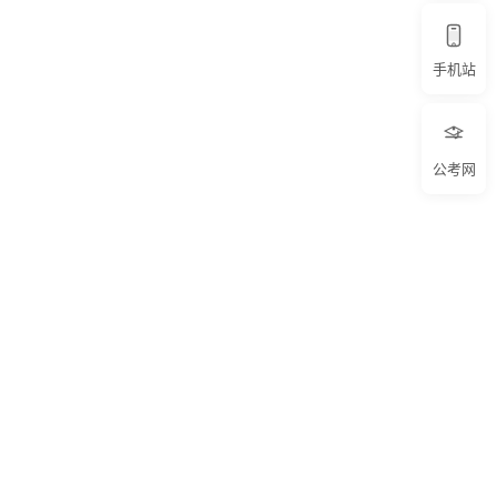
手机站
公考网