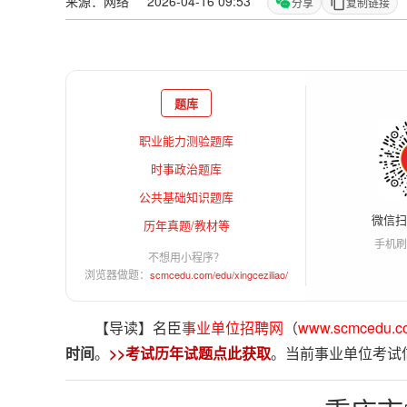
来源：网络 2026-04-16 09:53
分享
复制链接
题库
职业能力测验题库
时事政治题库
公共基础知识题库
微信
历年真题/教材等
手机刷
不想用小程序？
浏览器做题：
scmcedu.com/edu/xingceziliao/
【导读】名臣
事业单位招聘网
（
www.scmcedu.c
时间
。
>>考试历年试题点此获取
。当前事业单位考试