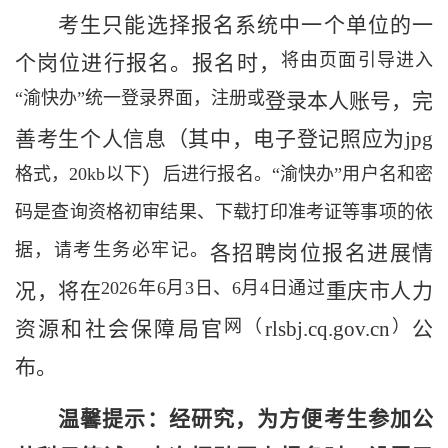
考生
只能选择
报名系统中
一个单位的一
将由页面引导进入
个岗位进行报名
。报名时，
“渝快办”统一登录界面，注册或
登录本人账号，完
善考生个人信息（其中，电子登记
照
应为
jpg
格式，
20kb
以下
后进行报名。“渝快办”用户名和密
）
码是查询资格初审结果、下载打印准考证等事项的依
据，请考生务必牢记。
各招聘岗位报名进展情
2026
年
6
月
3
日、
6
月
4
日通过
况，将在
重庆
市
人力
网（
）
资源和社会保障
局官
rlsbj.cq.gov.cn
公
布。
温馨提示：经研究，为方便考生参加公