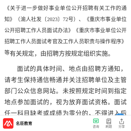
《关于进一步做好事业单位公开招聘有关工作的通
知》（渝人社发〔
2023
〕
72
号）、《重庆市事业单位
公开招聘工作人员面试办法》《重庆市事业单位公开
招聘工作人员面试考官及工作人员职责与操作程序》
等
有关
规定
，
由
招聘方按规定
组织实施
。
面试
的
具体时间
、
地点由
招聘方
通知
，
请考生保持通信畅通并关注招聘单位及主管
部门公众信息网站
。未
按照
规定时间到指定
地点参加面试的，
视为放弃
面试
资格。面试
任一科目缺考或成绩为零分的，不得进入后
名臣教育
续招聘环节。
咨询
刷题
分享