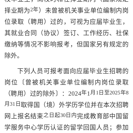
2
年
择业期为
）未曾被机关事业单位编制内岗
位录取（聘用）过的，可视为应届毕业生，
其就业合同（协议）签订、工作经历、社保
缴纳等情况不影响报考，但国家另有规定的
除外。
下列人员可报考面向应届毕业生招聘的
岗位〔曾被机关事业单位编制内岗位录取
年
月
1
日至
2025
年
8
（聘用）过的
除外
〕：
202
4
1
月
31
日
取得国（境）外
学历
学位并
在
本次招聘
之日起
30
日内
网上报名结束
完成
教育部中国留
学服务中心学历认证
的留学回国人员
；
参加