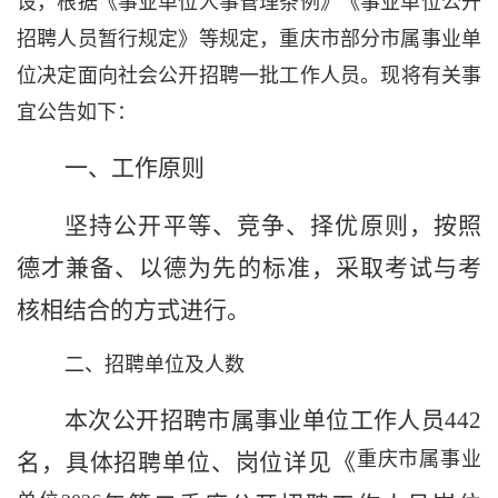
设，根据《事业单位人事管理条例》《
事业单位公开
招聘人员暂行规定
》等规定，
重庆市部分市属
事业单
位
决定
面向社会公开招聘
一批
工作人员
。现将有关事
宜公告如下：
一、
工作
原则
坚持公开
平等、
竞争、择优
原则
，按照
德才兼备
、以德为先
的标准，采取考试与考
核相结合的方式进行。
二、招聘单位及人数
本次公开招聘
市属事业单位
工作人员
442
重庆市属事业
名
，
具体
招聘单位、
岗位详见《