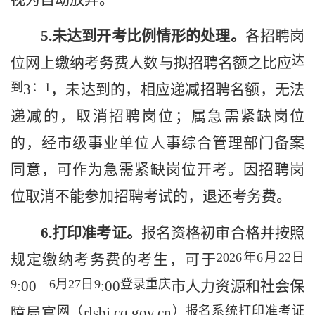
5
.
未达到开考比例
情形
的处理
。
各招聘岗
达
位网上缴纳考务费
人数与拟招聘
名额之比应
到
：
1
3
，未
达到的，相应递减招聘名额
，无法
递减的，取消招聘岗位；
属
急需
紧缺
岗位
的，经市级事业单位人事综合管理部门
备案
同意
，可
作为急需紧缺岗位开考
。因招聘岗
位取消不能参加招聘考试的，退还考务费。
6
.
打印准考证。
报名资格初审合格并
按照
2026
年
6
月
22
日
规定
缴纳考务费的
考生，可于
9
—
6
月
27
日
9
登录重庆
:00
:00
市
人力资源和社会保
网（
）报名系统打印准考证
障
局官
rlsbj.cq.gov.cn