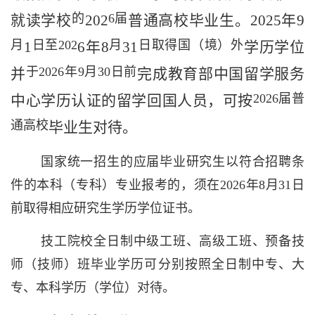
的
6
届
就读学校
202
普通高校毕业生
。
202
5
年
9
月
日至
202
月
日取得国（境）外
1
6
年
8
31
学历
学位
于
2026
年
9
月
30
日前
并
完成
教育部中国留学服务
2026
届普
中心
学历认证的留学回国人员
，可按
通高校
毕业生对待。
国家统一招生的应届毕业研究生以符合招聘条
件的本科（专科）专业报考的，
须在
2026
年
8
月
31
日
前
取得相应研究生学历学位证书。
技工院校全日制中级工班、高级工班、预备技
师（技师）班毕业学历可分别按照全日制中专、大
专、本科学历（学位）对待。