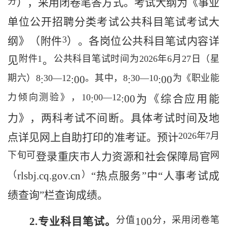
分
），
采用闭卷笔答方式
。
考试大纲
为《事业
单位公开招聘分类考试公共科目笔试考试大
3
纲》（附件
）。
各岗位公共科目笔试内容详
附件
1
公共科目笔试时间为
2026
年
6
月
27
日（星
见
。
期六）
8
30
—
12
。其中，
8
30
—
10
为《职业能
:
:00
:
:00
力倾向测验》，
10
00
—
12
:
:00
为《综合应用能
力》，两科考试不间断。具体考试时间
及地
2026
年
7
月
点详见
网上自助打印的
准考证
。预计
下旬可
网
登录
重庆
市
人力资源和社会保障
局官
（
）
rlsbj.cq.gov.cn
“热点服务”中“人事考试成
绩查询”栏
查询成绩
。
分值
分，采用闭卷笔
2.
专业科目笔试
。
100