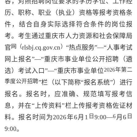
容，对照招聘岗位要求的学历学位、工作经
历、职称、职业（执业）资格等报考资格条
件，结合自身实际选择符合条件的岗位报
考。考生通过
重庆
市
人力资源和社会保障
局
网（
）
官
rlsbj.cq.gov.cn
“热点服务”—“人事考试
网上报名”—“重庆市事业单位公开招聘（遴
2026
年第二
选）考试入口”—“重庆市事业单位
季度公开招聘
”栏（以下简称“报名系统”）进行
报名。报名时，应
准确
、规范
填写报考信
息，并
在“上传资料”栏
上传
报考
资格佐证
材
日
6
日
料
。报名时间为
202
6
年
6
月
1
9:00
—
月
6
9:00
。