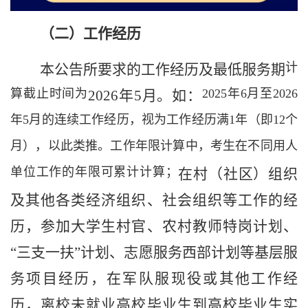
（
二
）工作经历
计
本
公告
所要求的工作经历
及最低服务期
算截止时间为
2025
年
6
月至
2026
20
26
年
5
月
。如：
年
5
月的连续工作经历，视为工作经历满
1
年（即
12
个
月），以此类推。工作年限计算中，考生在不同用人
单位工作的年限可累计计算；
在
村（社区）组织
及其他
各类
经济组织、社会组织等工作的经
历，
参加大学生村官、农村教师特岗计划、
“三支一扶”计划、志愿服务西部计划等基层服
务项目
经历，在军队服现役
或其他工作
经
历
，
离校未就业高校毕业生到高校毕业生实