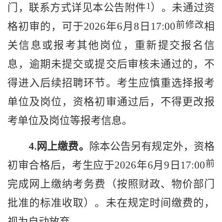
1
门
，联系方式详见本公告附件
）。
未通过资
前修改
格初审的
，
可
于
202
6
年
6
月
8
日
17
:00
相
关信息或报考其他岗位，
重新
提交报名信
息，逾期未提交或提交后审核未通过的，不
得进入后续
招聘环节。
考生
应慎重选择报考
单位及岗位，资格
初审
通过后，不
得
更改报
考单位及岗位
等报考信息
。
4
.
网上缴费。
除本公告另有规定外，
资格
前
初审合格后，
考生应于
202
6
年
6
月
9
日
17
:00
完成
网上
缴纳考务
费（
按照
财政、物价部门
批准的标准收取）。未在规定时间缴费
的
，
视为自动放弃。