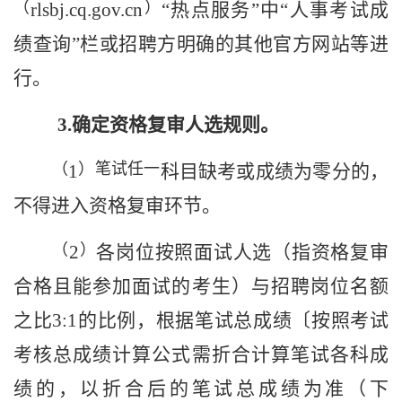
（
）
rlsbj.cq.gov.cn
“热点服务”中“人事考试成
绩查询”栏或招聘方明确的其他官方网站等进
行。
3.
确定
资格复审人选
规则。
（
）笔试任一
1
科目
缺考
或成绩为零分
的，
不得进入
资格复审
环节
。
（
）
2
各
岗位
按照面试人选（指资格复审
合格且能参加面试的考生）
与招聘岗位名额
之比
3:1
的比例，根据笔试总成绩〔按照考试
考核总成绩计算公式需折合计算笔试各科成
绩的，以折合后的笔试总成绩为准（下