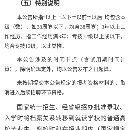
（
五
）特别说明
本公告所指“以上”“以下”“以前”“以后”均包含本
级（数），如
38
周岁以下，均含
38
周岁；
3
年以上工
作经历，指工作经历满
3
年；专技
12
级以上或以下，
均含专技
12
级，以此类推。
本公告涉及的时间节点（含试用期时间计
算），除明确规定外，均以公告发布之日起算。
未按期提交本公告规定的报考资格材料的，取
消进入后续招聘环节资格。
国家统一招生、经省级招办批准录取
、
入学时将档案关系转移到就读学校的
普通高
校毕业生，离校时和在择业期内（国家规定