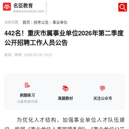
名臣教育
www.scmcedu.com
首页
招考公告
事业单位
当前位置：
>
>
442名！重庆市属事业单位2026年第二季度
×
转人工
AI智能助手
公开招聘工作人员公告
AI智能助手
来源：网络 2026-05-30 19:37
您好，我是智能助手易小丽，很高兴为
您服务
常见问题
📝
📚
💬
1.seo如何优化
刷题练习
真题教材
关注公众号
公基/职测/时政
为
优化人才结构，
加强事业单位
人才
队伍建