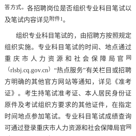
答方式。
各招聘
岗位
是否组织
专业科目笔试
以
附件
1
及笔试内容
详见
。
组织
专业科目笔试
的，
由
招聘方按照规定
组织实施。
专业科目笔试的时间、地点通过
网
重庆
市
人力资源和社会保障
局官
（
）
rlsbj.cq.gov.cn
“热点服务”有关栏目或招聘
方明确的其他官方网站等通知，详见《准考
证》。考生持笔试准考证、本人居民身份证
原件及考试组织方要求的其他证件，在指定
时间地点参加笔试。专业科目笔试成绩查询
网
可通过登录
重庆
市
人力资源和社会保障
局官