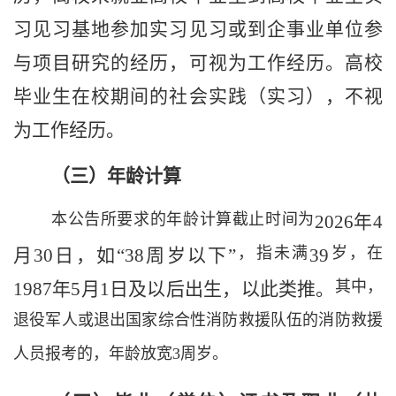
习见习基地参加
实习
见习或到企事业单位参
与项目研究的经历，
可视为
工作经历。高校
毕业生在校期间的社会实践
（实习）
，不
视
为
工作经历
。
（
三
）年龄计算
本公告所要求的年龄计算截止时间为
202
6
年
4
，指未满
岁，在
月
30
日，如
“
3
8
周岁以下
”
3
9
其中，
198
7
年
5
月
1
日及以后出生，
以此
类推
。
退役军人或退出国家综合性消防救援队伍的消防救援
人员报考的，年龄放宽
3
周岁。