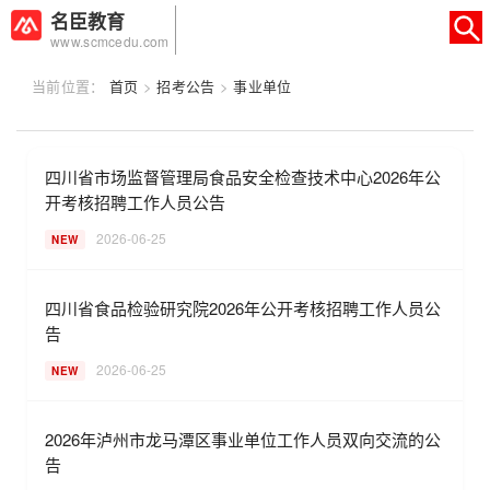
名臣教育
www.scmcedu.com
当前位置：
首页
>
招考公告
>
事业单位
×
转人工
AI智能助手
四川省市场监督管理局食品安全检查技术中心2026年公
AI智能助手
开考核招聘工作人员公告
您好，我是智能助手易小丽，很高兴为
2026-06-25
NEW
您服务
常见问题
四川省食品检验研究院2026年公开考核招聘工作人员公
告
1.seo如何优化
2026-06-25
NEW
2026年泸州市龙马潭区事业单位工作人员双向交流的公
告