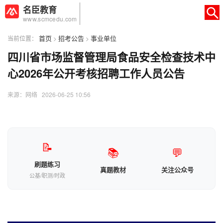
名臣教育
www.scmcedu.com
首页
招考公告
事业单位
当前位置：
>
>
四川省市场监督管理局食品安全检查技术中
×
转人工
AI智能助手
心2026年公开考核招聘工作人员公告
AI智能助手
来源：网络 2026-06-25 10:56
您好，我是智能助手易小丽，很高兴为
您服务
常见问题
📝
📚
💬
1.seo如何优化
刷题练习
真题教材
关注公众号
公基/职测/时政