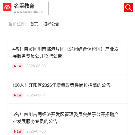
名臣教育
www.scmcedu.com
当前位置：
首页
>
招考公告
×
转人工
AI智能助手
4名！自贸区川南临港片区（泸州综合保税区）产业发
AI智能助手
展服务专员公开招聘公告
您好，我是智能助手易小丽，很高兴为
2026-08-03
NEW
您服务
常见问题
100人！江阳区2026年增量政策性岗位招募的公告
1.seo如何优化
2026-08-01
NEW
5名！四川古蔺经济开发区管理委员会关于公开招聘产
业发展服务专员的公告
2026-07-30
NEW