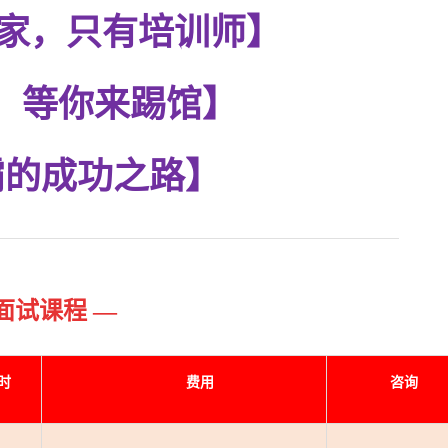
家，只有培训师】
，等你来踢馆】
霸的成功之路】
面试
课程
—
时
费用
咨询