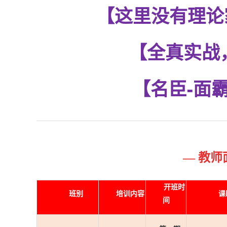
【这里没有理论
【全真实战
【名臣-面
— 教师
开班时
班别
培训内容
课
间