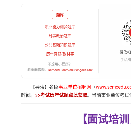
题库
职业能力测验题库
时事政治题库
公共基础知识题库
微信
历年真题/教材等
手机刷
不想用小程序？
浏览器做题：
scmcedu.com/edu/xingceziliao/
【导读】名臣
事业单位招聘网
（
www.scmcedu.c
时间
。
>>考试历年试题点此获取
。当前事业单位考试
【面试培训