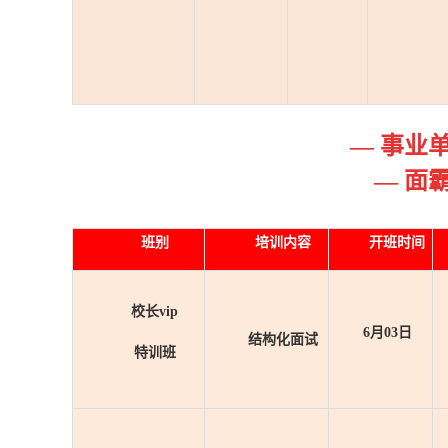
— 事业
— 面
班别
培训内容
开班时间
校长vip
6月03日
结构化面试
特训班