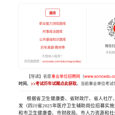
题库
职业能力测验题库
时事政治题库
公共基础知识题库
微信
历年真题/教材等
手机刷
不想用小程序？
浏览器做题：
scmcedu.com/edu/xingceziliao/
【导读】名臣
事业单位招聘网
（
www.scmcedu.c
时间
。
>>考试历年试题点此获取
。当前事业单位考试
根据省卫生健康委、省财政厅、省人社厅
发〈四川省2025年医疗卫生辅助岗位招募实施
和市卫生健康委、市财政局、市人力资源和社会