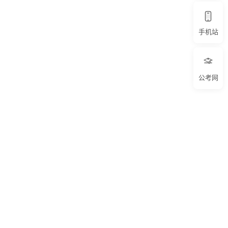
手机站
公考网