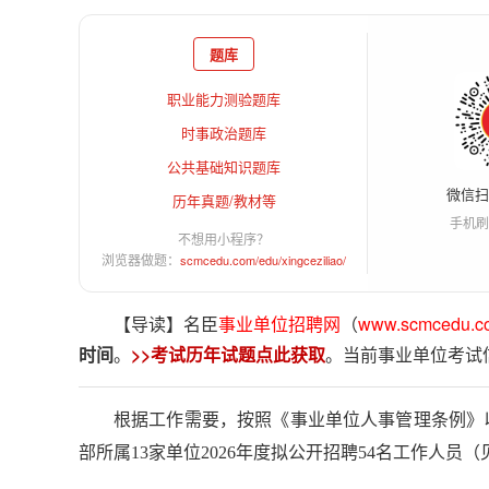
题库
职业能力测验题库
时事政治题库
公共基础知识题库
微信
历年真题/教材等
手机刷
不想用小程序？
浏览器做题：
scmcedu.com/edu/xingceziliao/
【导读】名臣
事业单位招聘网
（
www.scmcedu.c
时间
。
>>考试历年试题点此获取
。当前事业单位考试
根据工作需要，按照《事业单位人事管理条例》
部所属13家单位2026年度拟公开招聘54名工作人员