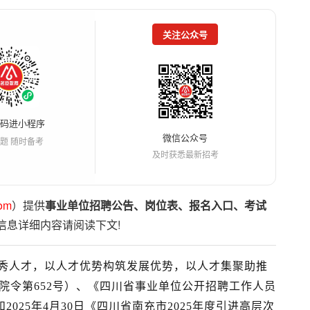
关注公众号
扫码进小程序
微信公众号
题 随时备考
及时获悉最新招考
om
）提供
事业单位招聘公告、岗位表、报名入口、考试
信息详细内容请阅读下文!
秀人才，以人才优势构筑发展优势，以人才集聚助推
院令第
652号）、
《四川省事业单位公开招聘工作人员
和
202
5
年
4
月
30
日《四川省南充市
202
5
年度引进高层次