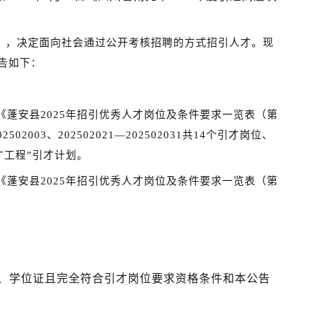
l）
，
决定面向社会通过公开考核招聘的方式招引人才。现
告如下：
《
蓬安县202
5
年招引优秀人才岗位及条件要求一览表（
第
02502003、202502021
—202502031
共14个引才岗位、
才工程”引才计划。
《
蓬安县202
5
年招引优秀人才岗位及条件要求一览表（
第
、学位证且完全符合引才岗位要求资格条件和本公告