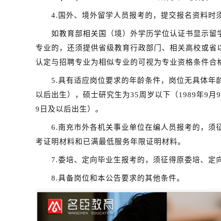
4.
国外、境外留学人员报考的，
提交报名资料时
如教育部相关国（境）外学历学位认证书显示
留
专业的，还须提供省级教育行政部门、相关高校或省
认定与招聘专业为相似专业的可视为专业资格条件合
5.
具有
适应岗位要求的年龄条件，岗位
无
具体年
以后
出生），硕士研究生为35周岁以下（198
9
年
9
月
9
9
日
及
以后
出生）
。
6.南充市外各机关事业单位在编人员报考的，
须
考证明材料和已满最低服务年限证明材料。
7.
委培、定向毕业生
报考的，
须征得原委培、定
8
.
具备岗位
和本公告要求
的其他
条件
。