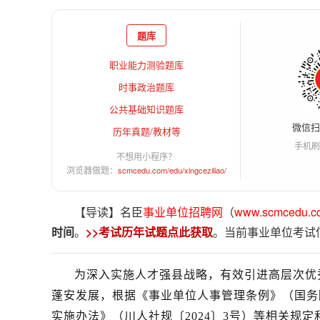
题库
职业能力测验题库
时事政治题库
公共基础知识题库
微信
历年真题/教材等
手机刷
不想用小程序？
浏览器做题：
scmcedu.com/edu/xingceziliao/
【导读】名臣
事业单位招聘网
（
www.scmcedu.c
时间
。
>>考试历年试题点此获取
。当前事业单位考试
为深入实施人才强县战略，有效引进高层次优
蓬安发展，根据《事业单位人事管理条例》（国务
实施
办法
》（川人社规〔2024〕3号
）
等相关规定