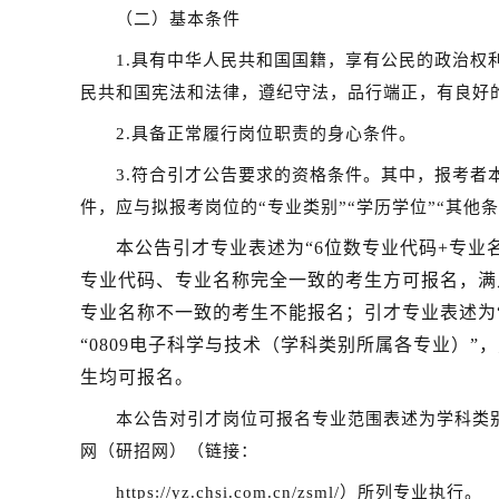
（二
）基本条件
1
.
具有中华人民共和国国籍，享有公民的政治权
民共和国宪法和法律，遵纪守法，品行端正，
有良好
2
.
具备正常履行岗位职责的身心条件。
3
.符合引才公告要求的资格条件。
其中，报考者
件，应与拟报考岗位的“专业
类别
”“学历学位”“其他条
本公告引才专业表述为“6位数专业代码+专业名
专业代码、专业名称完全一致的考生方可报名，满
专业名称不一致的考生不能报名；引才专业表述为“
“0809电子科学与技术（学科类别所属各专业）”
生均可报名。
本公告对引才岗位可报名专业范围表述为
学科
类
网（研招网）（链接：
https://yz.chsi.com.cn/zsml/）所列专业执行。