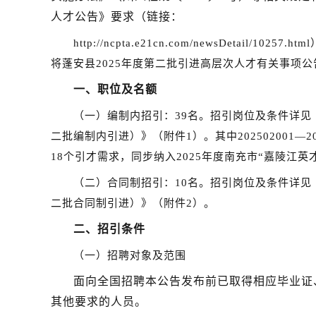
人才公告》要求（链接：
http://ncpta.e21cn.com/newsDetail/10257.htm
将
蓬安县
202
5
年
度第二批
引进高层次人才
有关事项公
一、职位及名额
（一）编制内招引
：
39名
。
招引
岗位
及
条件详见
二批
编制内
引进
）
》（附件1）。
其中
202502001
—
2
18个引才需求
，同步
纳入2025年度南
充市“嘉陵江英
（二）合同制招引
：
10名
。
招引岗位
及
条件详见
二批合同制
引进）
》
（附件2）。
二、招引条件
（
一）招聘对象及范围
面向全国招聘本公告发布前已取得相应毕业证
其他要求的人员。