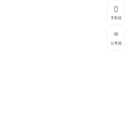
手机站
公考网