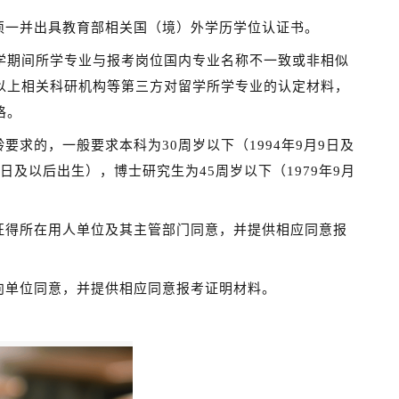
须一并
出具教育部相关国（境
）
外学历学位认证书
。
学期间所学专业与报考岗位国内专业名称不一致
或非相似
以上相关科研机构等第三方对留学所学专业的认定材料，
格。
龄要求的，一般要求本科为30周岁以下（199
4
年
9
月
9
日
及
日
及
以后
出生），博士研究生为45周岁以下（197
9
年
9
月
征得所在
用人
单位
及其
主管部门
同意
，
并提供相应同意报
向单位同意
，
并提供相应同意报考证明材料。