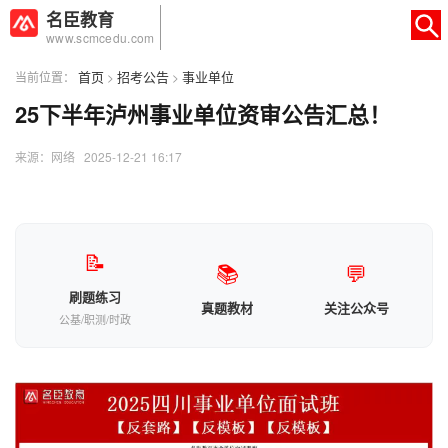
名臣教育
www.scmcedu.com
首页
招考公告
事业单位
当前位置：
>
>
25下半年泸州事业单位资审公告汇总！
×
转人工
AI智能助手
来源：网络 2025-12-21 16:17
AI智能助手
您好，我是智能助手易小丽，很高兴为
您服务
📝
📚
💬
常见问题
刷题练习
真题教材
关注公众号
1.seo如何优化
公基/职测/时政