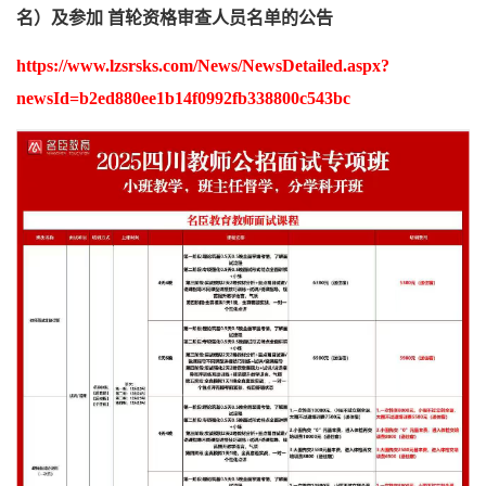
名）及参加 首轮资格审查人员名单的公告
https://www.lzsrsks.com/News/NewsDetailed.aspx?
newsId=b2ed880ee1b14f0992fb338800c543bc