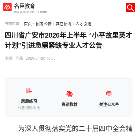
名臣教育
www.scmcedu.com
首页
招考公告
其它招聘
人才引进
当前位置：
>
>
>
四川省广安市2026年上半年 “小平故里英才
×
转人工
AI智能助手
计划”引进急需紧缺专业人才公告
AI智能助手
来源：网络 2026-04-20 10:05
您好，我是智能助手易小丽，很高兴为
您服务
常见问题
📝
📚
💬
1.seo如何优化
刷题练习
真题教材
关注公众号
公基/职测/时政
为深入贯彻落实党的二十届四中全会精