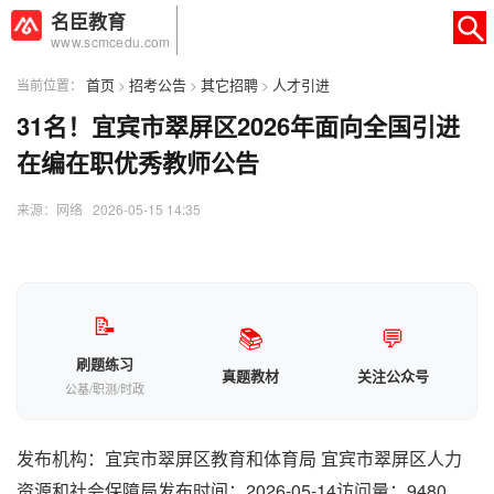
名臣教育
www.scmcedu.com
首页
招考公告
其它招聘
人才引进
当前位置：
>
>
>
31名！宜宾市翠屏区2026年面向全国引进
×
转人工
AI智能助手
在编在职优秀教师公告
AI智能助手
来源：网络 2026-05-15 14:35
您好，我是智能助手易小丽，很高兴为
您服务
常见问题
📝
📚
💬
1.seo如何优化
刷题练习
真题教材
关注公众号
公基/职测/时政
发布机构：宜宾市翠屏区教育和体育局 宜宾市翠屏区人力
资源和社会保障局发布时间：2026-05-14访问量：9480