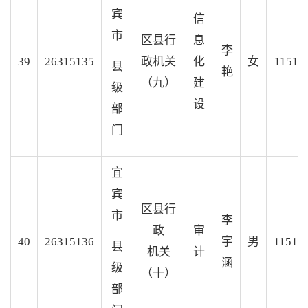
宾
信
市
区县行
息
李
39
26315135
政机关
化
女
11511
县
艳
（九）
建
级
设
部
门
宜
宾
区县行
市
李
政
审
40
26315136
宇
男
11511
县
机关
计
涵
级
（十）
部