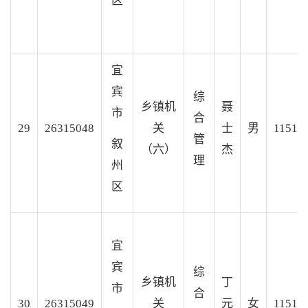
区
宜
宾
综
乡镇机
聂
市
合
29
26315048
关
士
男
11511
管
叙
（六）
杰
理
州
区
宜
宾
综
乡镇机
丁
市
合
30
26315049
关
元
女
11511