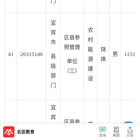
门
宜
农
宾
区县参
村
市
照管理
能
饶
41
26315146
男
11511
县
源
焕
单位
级
建
（三）
部
设
门
宜
宾
区县参
农
市
龚
名臣教育
照管理
机
咨询
刷题
分享
42
26315148
力
男
11511