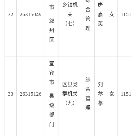
综
乡镇机
唐
市
合
32
26315049
关
嘉
女
11511
管
叙
（七）
英
理
州
区
宜
宾
综
市
区县党
刘
合
33
26315126
群机关
葶
女
11511
县
管
（九）
葶
级
理
部
门