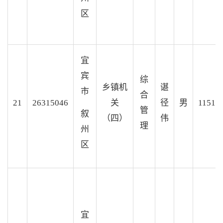
区
宜
宾
综
乡镇机
谌
市
合
21
26315046
关
径
男
11511
管
叙
（四）
伟
理
州
区
宜