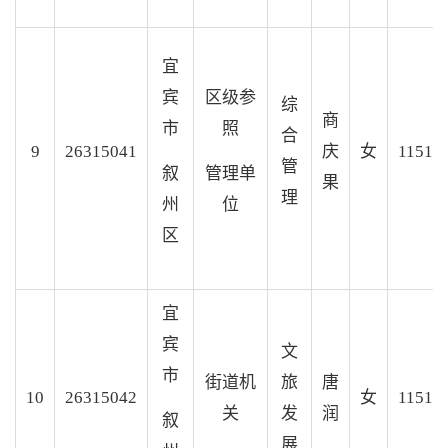
宜
宾
区级参
综
商
市
照
合
9
26315041
庆
女
11511
管
叙
管理单
果
理
州
位
区
宜
宾
文
市
街道机
旅
唐
10
26315042
女
11511
关
发
润
叙
展