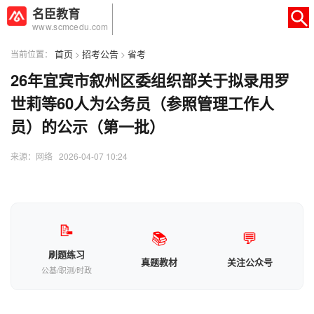
名臣教育
www.scmcedu.com
首页
招考公告
省考
当前位置：
>
>
26年宜宾市叙州区委组织部关于拟录用罗
×
转人工
AI智能助手
世莉等60人为公务员（参照管理工作人
员）的公示（第一批）
AI智能助手
您好，我是智能助手易小丽，很高兴为
来源：网络 2026-04-07 10:24
您服务
常见问题
1.seo如何优化
📝
📚
💬
刷题练习
真题教材
关注公众号
公基/职测/时政