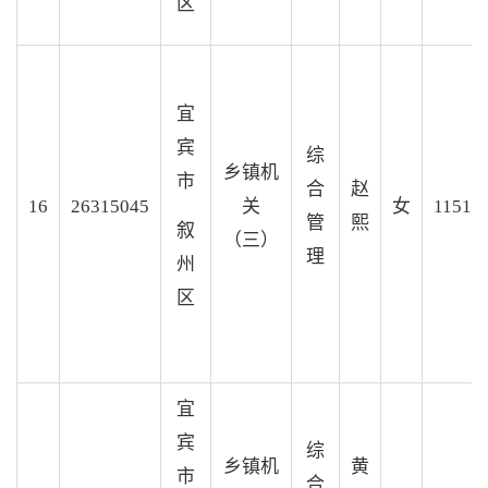
区
宜
宾
综
乡镇机
市
合
赵
16
26315045
关
女
11511
管
熙
叙
（三）
理
州
区
宜
宾
综
乡镇机
黄
市
合