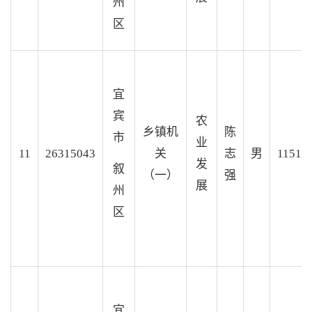
州
区
宜
宾
农
乡镇机
陈
市
业
11
26315043
关
志
男
11511
发
叙
（一）
强
展
州
区
宜