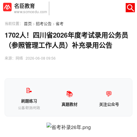
名臣教育
www.scmcedu.com
首页
招考公告
省考
当前位置：
>
>
1702人！四川省2026年度考试录用公务员
×
转人工
AI智能助手
（参照管理工作人员）补充录用公告
AI智能助手
来源：网络 2026-06-08 09:56
您好，我是智能助手易小丽，很高兴为
您服务
常见问题
📝
📚
💬
1.seo如何优化
刷题练习
真题教材
关注公众号
公基/职测/时政